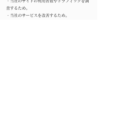
・当社のサイトの利用者数やトラフィックを調
査するため。
・当社のサービスを改善するため。
・セキュリティー保持のため、ご利用から一定
の時間が経過したお客様に対してパスワードの
再入力（再認証）を促すため。
なお、ホワイトエッセンス株式会社は、ホワイ
トエッセンス株式会社の広告の配信を委託する
第三者への委託に基づき、当該第三者を経由し
て、当社のクッキーを保存し、参照する場合が
あります。
第11条（Google Analytics)
当ウェブサイトでは当ウェブサイト改善のため
に、お客さまからのアクセスを分析するツール
としてGoogle Analytics を使用しています。
Google Analytics ではクッキーを使用し、個
人を特定する情報を含まずにログを収集してい
ます。
Google Analytics