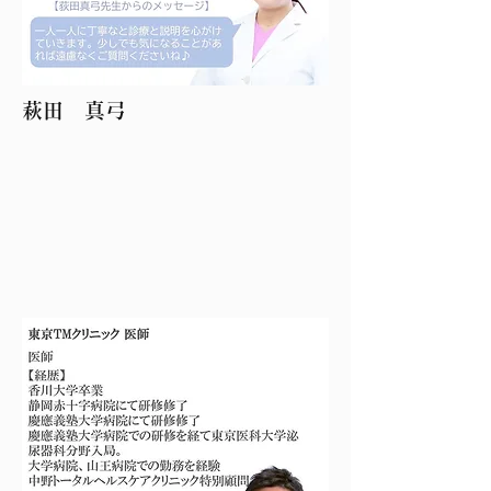
​萩田 真弓